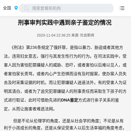
全国
搜索套餐和机构
刑事审判实践中遇到亲子鉴定的情况
2020-11-04 22:36:25
来源: 社会新闻
《刑法》第236条规定了强奸罪，是指以暴力、胁迫或者其他方
法，违背妇女意志，强行与其发生性行为的行为。在司法实践中，受
害人因为害怕犯罪嫌疑人的威胁、恐吓，或者害怕以后难以见人，或
者害怕家长责骂，或者内心产生恐惧而没有及时报案，使办案人员失
去及时采集证据的时机，而让犯罪嫌疑人逍遥法外。有的受害人为证
明其清白，或者为了追究犯罪嫌疑人的刑事责任而采取生下孩子的方
式进行取证，此时可借助先进的
DNA鉴定
方式进行亲子关系的鉴
定，从而让施害者难逃法网。
但是不论从伦理学的角度，还是从社会学的角度；不论是从有
利于小孩成长的角度，还是从保证受害人以后生活幸福的角度考虑，