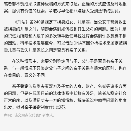
笔者都不赞成采取这种极端的方式来取证。正确的方式应该及时地报
案，提供有价值的线索，争取尽早让犯罪嫌疑人受到法律的惩罚。
《刑法》第240条规定了拐卖妇女、儿童罪，当公安干警解救出
被拐卖的儿童之时，随即会遇到如何找到其生父母的问题。因为儿童
的记忆力所限和人贩子的多次转手致使寻找过程会遇到许多意想不到
的困难，科学技术发展至今，可以借助DNA基因分析技术来鉴定被拐
卖儿童与丢失儿童家长之间是否具有亲子关系。
在这种情形中，需要分别鉴定母与子、父与子是否具有亲子关
系，与一般情况下只鉴定父与子之间的亲子关系有很大的区别，也存
在着目的、意义的不同。
亲子鉴定
涉及到夫妻双方及子女的人身、财产、名誉等诸多方面
的问题，但是在我国目前的法律体系中却鲜有涉足，笔者从稳定社会
正常的序，以及满足丈夫一方的知情权，解决诉讼中棘手问题的角度
出发，拟对
亲子鉴定
制度作出规范.
声明：该文观点仅代表作者本人.