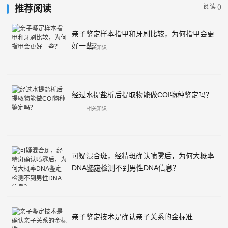
阅读 (
)
推荐阅读
亲子鉴定样本指甲和牙刷比较，为何指甲会更
好一些？
相关知识
经过水提盐析后提取物能做COI物种鉴定吗？
相关知识
可疑混合斑，经精斑确认喷雾后，为何大概率
DNA鉴定检测不到男性DNA信息？
相关知识
亲子鉴定技术是确认亲子关系的金标准