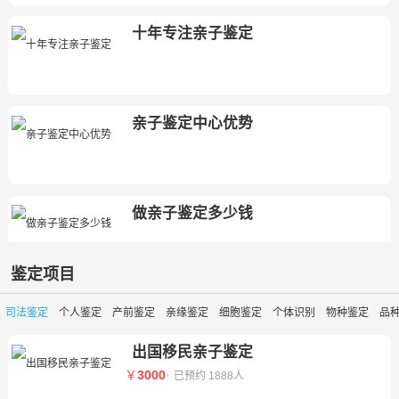
十年专注亲子鉴定
亲子鉴定中心优势
做亲子鉴定多少钱
鉴定项目
司法鉴定
个人鉴定
产前鉴定
亲缘鉴定
细胞鉴定
个体识别
物种鉴定
品
出国移民亲子鉴定
￥
3000
已预约 1888人