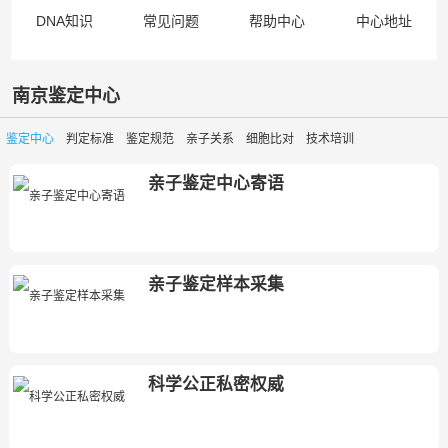
DNA知识
常见问题
帮助中心
中心地址
南京
鉴定中心
鉴定中心
判定标准
鉴定规范
亲子关系
细胞比对
技术培训
亲子鉴定中心寄语
亲子鉴定样本采集
科学公正私密权威