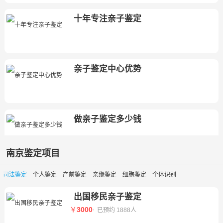
十年专注亲子鉴定
亲子鉴定中心优势
做亲子鉴定多少钱
南京
鉴定项目
司法鉴定
个人鉴定
产前鉴定
亲缘鉴定
细胞鉴定
个体识别
出国移民亲子鉴定
￥
3000
已预约 1888人