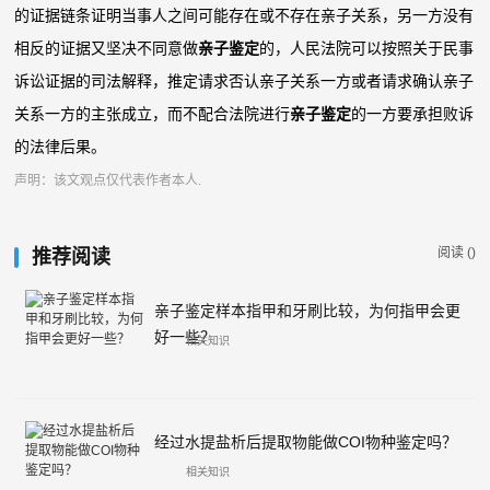
的证据链条证明当事人之间可能存在或不存在亲子关系，另一方没有
相反的证据又坚决不同意做
亲子鉴定
的，人民法院可以按照关于民事
诉讼证据的司法解释，推定请求否认亲子关系一方或者请求确认亲子
关系一方的主张成立，而不配合法院进行
亲子鉴定
的一方要承担败诉
的法律后果。
声明：该文观点仅代表作者本人.
阅读 (
)
推荐阅读
亲子鉴定样本指甲和牙刷比较，为何指甲会更
好一些？
相关知识
经过水提盐析后提取物能做COI物种鉴定吗？
相关知识