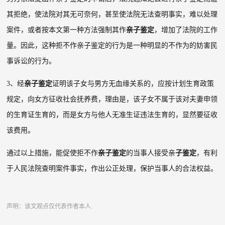
其拒绝，使法院对其无可奈何，甚至使法院无法查明事实，难以处理
案件，或者按本文第一种方法强制其作
亲子鉴定
，增加了法院的工作
量。因此，这种拒不作亲子鉴定的行为是一种明显的不作为的妨害民
事诉讼的行为。
3
、经
亲子鉴定
证明该子女与男方无血缘关系的，应按计划生育政策
规定，向女方征收社会抚养费，理由是，该子女不属于该对夫妻申领
的生育证生育的，而是女方与他人无准生证违法生育的，显然要征收
该费用。
通过以上措施，能促使拒不作
亲子鉴定
的当事人接受亲
子鉴定
，有利
于人民法院查明案件事实，作出公正处理，保护当事人的合法权益。
声明：该文观点仅代表作者本人.