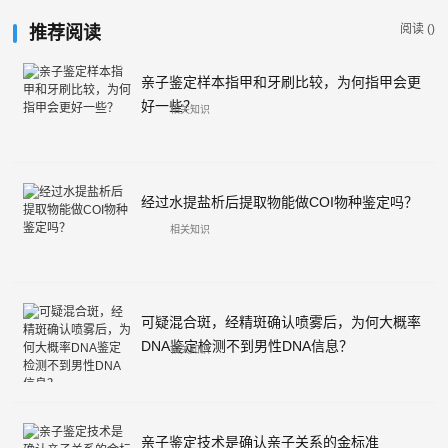
阅读 (
)
推荐阅读
亲子鉴定样本指甲和牙刷比较，为何指甲会更
好一些？
相关知识
经过水提盐析后提取物能做COI物种鉴定吗？
相关知识
可疑混合斑，经精斑确认喷雾后，为何大概率
DNA鉴定检测不到男性DNA信息？
相关知识
亲子鉴定技术是确认亲子关系的金标准