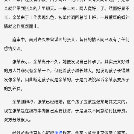
某就经常到张某的店里聊天。一来二去，两人竟好上了。然而好景不
长，余某由于工作表现出色，被单位调回总部上班，一段荒唐的婚外
情就这样戛然而止。
庭审中，面对许久未曾谋面的张某，昔日的情人间已没有了任何
感情交流。
张某表示，余某离开不久，她便发现自己怀孕了。其实张某好过
的男人并非只有余某一个，但随着孩子越长越大，她发现孩子长得越
发像余某，因此断定孩子就是余某的，于是到法院起诉余某索要孩子
的抚养费。
余某则辩称，张某已经结婚，这个孩子应该是张某与其丈夫的，
现在张某是在编故事向自己索要钱财，于是坚决不同意给付抚养费。
双方分歧很大。
经过承办法官耐心解释
法律
规定，余某同意去北京做亲子鉴定。