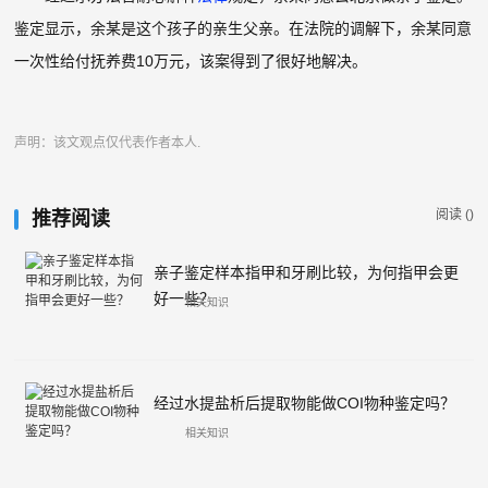
鉴定显示，余某是这个孩子的亲生父亲。在法院的调解下，余某同意
一次性给付抚养费10万元，该案得到了很好地解决。
声明：该文观点仅代表作者本人.
阅读 (
)
推荐阅读
亲子鉴定样本指甲和牙刷比较，为何指甲会更
好一些？
相关知识
经过水提盐析后提取物能做COI物种鉴定吗？
相关知识