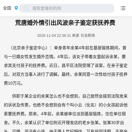
全国
搜索套餐和机构
荒唐婚外情引出风波亲子鉴定获抚养费
2020-11-04 22:36:31
来源: 社会新闻
（北京亲子鉴定中心）：单身青年余某4年前在基层锻炼期间，曾
与一已婚女性发生婚外恋情。4年后，该女子带着女童起诉余某，要
求其支付孩子的抚养费。近日，昌平区法院受理了该案，在亲子鉴定
后，对双方当事人进行了调解。最终，余某同意一次性给付孩子抚养
费10万元。
供职于某企业的余某怎么也不会想到，自己居然会接到法院发来
的诉状及传票，也绝不会想到会有个叫小云（化名）的小女孩起诉他
索要抚养费。原来，4年前，余某被单位派到基层锻炼，住在单位宿
舍。不久，余某认识了单位附近开理发店的老乡张某。张某30岁出
头，已婚，还没有小孩。由于两人年纪相仿，又有共同话题，于是余