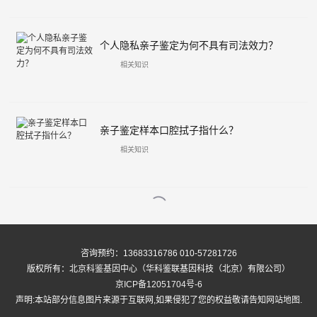
个人隐私亲子鉴定为何不具有司法效力？
相关知识
亲子鉴定样本口腔拭子指什么？
相关知识

咨询预约：13683316786 010-57281726
版权所有：
北京科鉴基因中心
（华科鉴联基因科技（北京）有限公司）
京ICP备12051704号-6
声明:本站部分信息图片来源于互联网,如果侵犯了您的权益敬请告知
网站地图
.