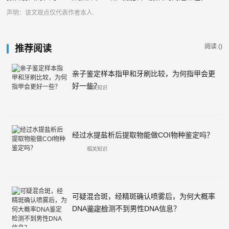
声明：该文观点仅代表作者本人.
阅读 (
)
推荐阅读
亲子鉴定样本指甲和牙刷比较，为何指甲会更
好一些？
相关知识
经过水提盐析后提取物能做COI物种鉴定吗？
相关知识
可疑混合斑，经精斑确认喷雾后，为何大概率
DNA鉴定检测不到男性DNA信息？
相关知识