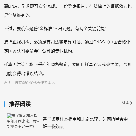
离DNA，孕期即可安全完成。一份鉴定报告，在法律上的证据效力也
是伴随终身的。
不过，要确保这份“金标准”不出问题，有两个关键前提：
选择正规机构：必须是有司法鉴定许可证、通过CNAS（中国合格评
定国家认可委员会）认可的专业机构。
样本无污染：私下采样的隐私鉴定，要防止样本弄混或被污染，否则
可能会得出错误结论。
声明：该文观点仅代表作者本人.
阅读 (
)
推荐阅读
亲子鉴定样本指甲和牙刷比较，为何指甲会更
好一些？
相关知识