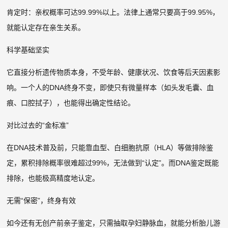
肯定时：亲权概率可达99.99%以上。法律上通常只要高于99.95%，
就能认定存在亲生关系。
科学基础坚实
它直接分析遗传物质本身，不受年龄、健康状况、饮食等后天因素影
响。一个人的DNA终身不变，即使只有微量样本（如头发毛囊、血
痕、口腔拭子），也能得出确定性结论。
对比过去的“金标准”
在DNA技术普及前，只能靠血型、白细胞抗原（HLA）等做排除鉴
定，累积排除概率很难超过99%，无法做到“认定”。而DNA鉴定既能
排除，也能极高精度地认定。
无需“保密”，终身有效
如今还有无创产前亲子鉴定，只需抽取孕妇静脉血，就能分析胎儿游