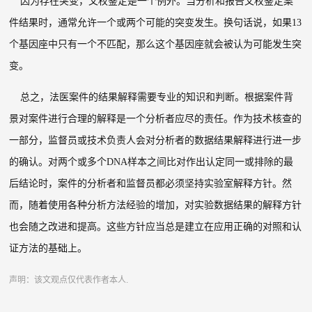
因为存在突变，父权鉴定是一个例外。当分析和报告父权鉴定案
件结果时，通常允许一个或两个可能的突变发生。换句话说，如果
13
个基因座中只有一个不匹配，那么这个基因座就会被认为可能发生突
变。
总之，法医案件的结果解释需要专业的知识和判断。根据案件背
景对案件进行合理的解释是一个分析者应尽的责任。作为技术核查的
一部分，监督员或技术负责人会对分析者的数据结果解释进行进一步
的确认。对两个或多个
DNA
样本之间比对作出认定同一或排除的最
后结论时，案件的分析者和监督员都必须坚持实验室解释方针。然
而，随着使用各种分析方法经验的增加，对实验数据结果的解释方针
也会随之改进和提高。这些方针应当总是建立在应用正确的对照和认
证方法的基础上。
声明：该文观点仅代表作者本人.