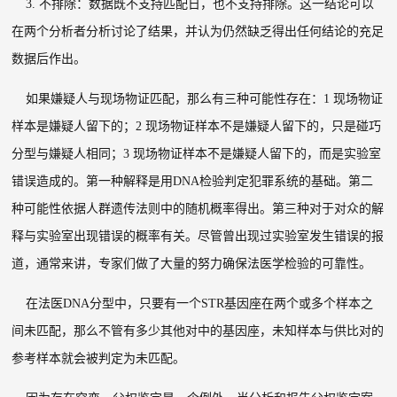
3.
不排除：数据既不支持匹配日，也不支持排除。这一结论可以
在两个分析者分析讨论了结果，并认为仍然缺乏得出任何结论的充足
数据后作出。
如果嫌疑人与现场物证匹配，那么有三种可能性存在：
1
现场物证
样本是嫌疑人留下的；
2
现场物证样本不是嫌疑人留下的，只是碰巧
分型与嫌疑人相同；
3
现场物证样本不是嫌疑人留下的，而是实验室
错误造成的。第一种解释是用
DNA
检验判定犯罪系统的基础。第二
种可能性依据人群遗传法则中的随机概率得出。第三种对于对众的解
释与实验室出现错误的概率有关。尽管曾出现过实验室发生错误的报
道，通常来讲，专家们做了大量的努力确保法医学检验的可靠性。
在法医
DNA
分型中，只要有一个
STR
基因座在两个或多个样本之
间未匹配，那么不管有多少其他对中的基因座，未知样本与供比对的
参考样本就会被判定为未匹配。