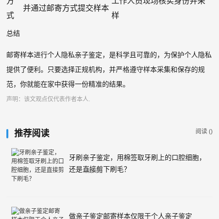
方
工作人员现场核实身份并采
并通过邮寄方式提交样本
式
样
​总结
邮寄样本进行个人隐私亲子鉴定，是科学且可靠的，为保护个人隐私
提供了便利。只要选择正规机构，并严格遵守样本采集和保存的规
范，你就能在家中获得一份精准的结果。
声明：该文观点仅代表作者本人.
阅读 (
)
推荐阅读
牙刷亲子鉴定，用棉签取牙刷上的口腔细胞，
还是直接剪下刷毛？
常见问题
做亲子鉴定邮寄样本仅限于个人亲子鉴定