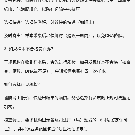
妥善包装：将装有样本的多个信封放入快递文件袋或纸盒中，四周用
纸巾、气泡膜填充，以防在运输中被挤压。
选择快递：选择信誉好、时效快的快递（如顺丰）。
及时寄出：样本采集后尽快邮寄（建议一周内），以免DNA降解。
3. 如果样本不合格怎么办？
正规机构在收到样本后，会先进行质检。如果发现样本不合格（如霉
变、腐败、DNA量不足），会通知您免费补寄一次样本。
如何选择正规机构？
谨防网上低价、快速出结果的陷阱。务必选择有资质的正规司法鉴定
机构。
核查资质：要求机构出示省级司法厅（局）颁发的 《司法鉴定许可
证》 ，并确保业务范围包含 “法医物证鉴定”。