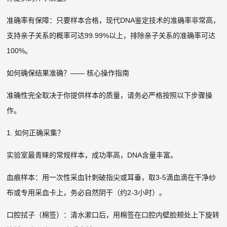
准确率有保障：只要样本合格，现代DNA鉴定技术的准确率非常高，
支持亲子关系的概率可达99.99%以上，排除亲子关系的准确率可达
100%。
如何确保结果准确？—— 核心操作指南
准确性完全取决于你提供样本的质量，请务必严格按照以下步骤操
作。
1. 如何正确采集？
实验室最青睐的常规样本，成功率高，DNA含量丰富。
血痕样本：用一次性采血针刺破指尖或耳垂，取3-5滴血滴在干净纱
布或专用采血卡上，务必自然阴干（约2-3小时）。
口腔拭子（棉签）：清水漱口后，用棉签在口腔内壁脸颊处上下旋转