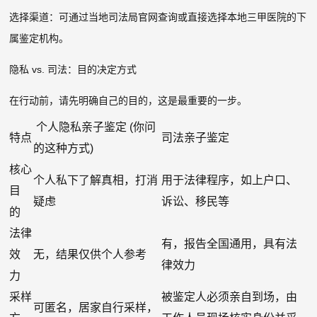
选择渠道：可通过当地司法局官网查询或直接选择本地三甲医院的下
属鉴定机构。
隐私 vs. 司法：目的决定方式
在行动前，请先明确自己的目的，这是最重要的一步。
个人隐私亲子鉴定 (你问
特点
司法亲子鉴定
的这种方式)
核心
个人私下了解真相，打消
用于法律程序，如上户口、
目
疑虑
诉讼、移民等
的
法律
有，报告全国通用，具有法
效
无，结果仅供个人参考
律效力
力
采样
被鉴定人必须亲自到场，由
可匿名，居家自行采样，