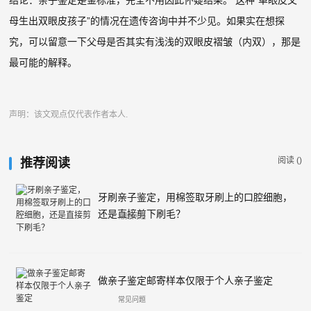
结论：亲子鉴定是金标准，完全不用因此怀疑结果。 这种“单眼皮父
母生出双眼皮孩子”的情况在遗传咨询中并不少见。如果实在想探
究，可以留意一下父母是否其实有浅浅的双眼皮褶皱（内双），那是
最可能的解释。
声明：该文观点仅代表作者本人.
阅读 (
)
推荐阅读
牙刷亲子鉴定，用棉签取牙刷上的口腔细胞，
还是直接剪下刷毛？
常见问题
做亲子鉴定邮寄样本仅限于个人亲子鉴定
常见问题