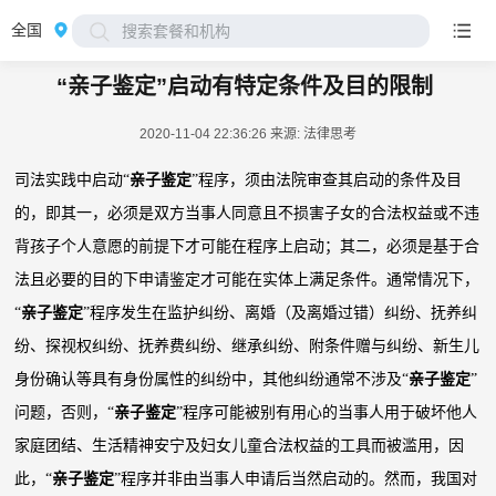
全国
搜索套餐和机构
“亲子鉴定”启动有特定条件及目的限制
2020-11-04 22:36:26
来源: 法律思考
司法实践中启动“
亲子鉴定
”程序，须由法院审查其启动的条件及目
的，即其一，必须是双方当事人同意且不损害子女的合法权益或不违
背孩子个人意愿的前提下才可能在程序上启动；其二，必须是基于合
法且必要的目的下申请鉴定才可能在实体上满足条件。通常情况下，
“
亲子鉴定
”程序发生在监护纠纷、离婚（及离婚过错）纠纷、抚养纠
纷、探视权纠纷、抚养费纠纷、继承纠纷、附条件赠与纠纷、新生儿
身份确认等具有身份属性的纠纷中，其他纠纷通常不涉及“
亲子鉴定
”
问题，否则，“
亲子鉴定
”程序可能被别有用心的当事人用于破坏他人
家庭团结、生活精神安宁及妇女儿童合法权益的工具而被滥用，因
此，“
亲子鉴定
”程序并非由当事人申请后当然启动的。然而，我国对