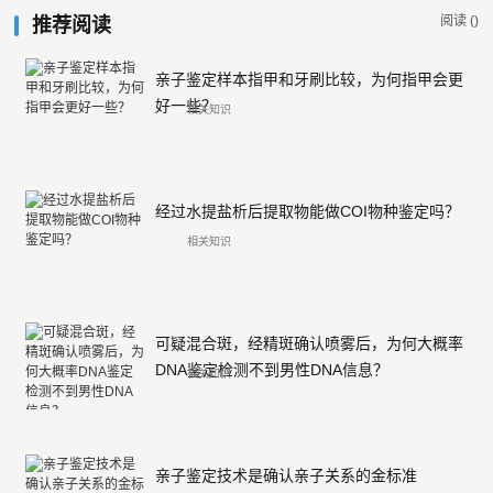
阅读 (
)
推荐阅读
亲子鉴定样本指甲和牙刷比较，为何指甲会更
好一些？
相关知识
经过水提盐析后提取物能做COI物种鉴定吗？
相关知识
可疑混合斑，经精斑确认喷雾后，为何大概率
DNA鉴定检测不到男性DNA信息？
相关知识
亲子鉴定技术是确认亲子关系的金标准