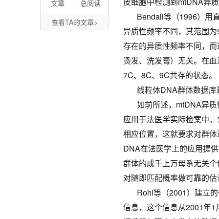
皮细胞中检测到mtDNA异
文章
总阅读
Bendall等（19
查看TA的文章>
异质性频率不同，其范围为9
存在的异质性频率不同，而
烫发、洗发膏）无关。在血
7C、8C、9C共存的状态。
线粒体DNA群体数据库
如前所述，mtDNA异
应用于法医学实际检案中，
相应位置，这就要求对群体
DNA在法医学上的应用提
群体的成千上万母系无关个
对随即匹配概率做可靠的估
Rohl等（2001）建立的
信息，这个信息从2001年1月