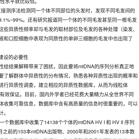
质性水平就比较低。
96）用直接测序法检测同一个体不同部位的头发时，发现不同毛发间的
.1%~99%。还有研究报道同一个体的不同毛发甚至同一根毛发
这些异质性频率却与毛发的取材部位及毛发的各种处理（染发、
液和口腔细胞中表现为同质性的单卵三细胞的毛发中也出现了
建设的必要性
质性给结果解释带来了困扰，因此要将mtDNA的序列分析真正地
要了解群体中异质性的分布情况，熟悉各种异质性出现的概率和
进行异质性调查，建立相应的异质性数据库，从而为线粒体
供有效保证。目前，国内外学者已经花费大量精力从全世界不同
体收集可靠信息，数据库中含有高质量的信息时很重要的，可以
计。
一个数据库中收集了14138个个体的mtDNA HV I 和 HV II 序列
之前的103本mtDNA出版物、2000年和2001年发表的13本数