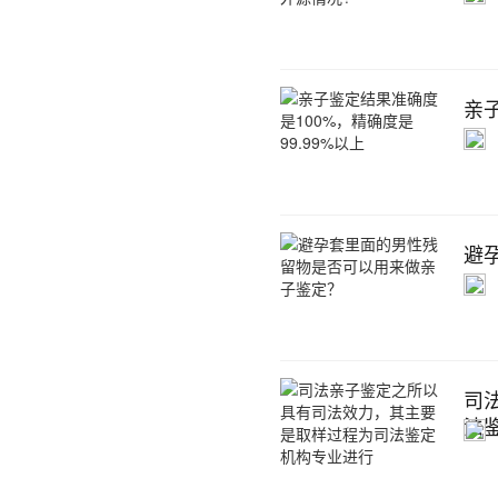
亲子
避
司
法