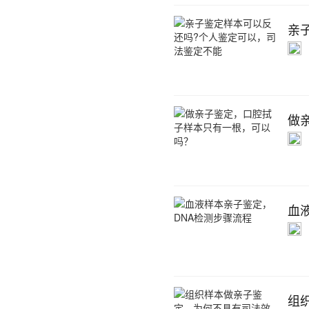
亲
做
血
组