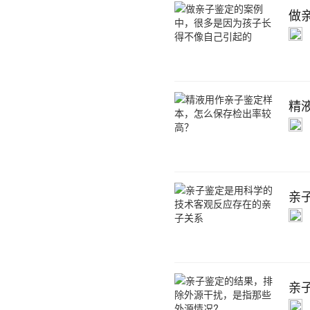
做
精
亲
亲