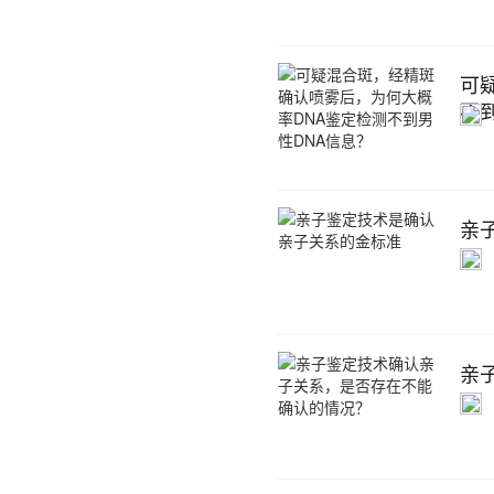
可
不
亲
亲