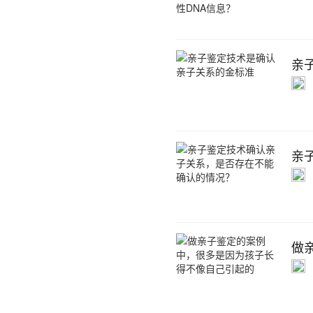
亲
亲
做