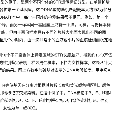
分型的例子，是两个不同个体的STR遗传标记分型。在单管扩增
上各扩增一个基因座，这个DNA型的随机匹配概率大约为3万亿分
DNA样本中，每个基因座的检测结果都不相同。例如，第一个
个峰，而另一样本同一基因座上只有一个蜂。同样，两份样本标
个峰，但由于两份样本具有不同的片段大小而表现出不同的图
至几个小时内，由一滴非常小的血液或小片的血痕检测而稳定地
10个不同染色体上特定区域的STR长度差异，得到约1／3万亿
的性别鉴定表明上栏为男性样本，下栏为女性样本。这是从针尖
获得的结果。图上方数字为碱基对表示的DNA片段长度。用字母A
。
R等位基因在分离时根据其片段长度和荧光颜色相区别。颜色
引物标记了荧光染料。在这个例子中，DNA标记中B、E、H和J
用黄色染料标记，C、F、I和性别鉴定标记用绿色染料标记。性别
，女性为单一峰(XX)。