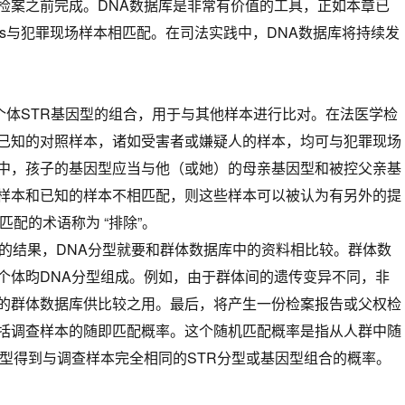
检案之前完成。DNA数据库是非常有价值的工具，正如本章已
 Davis与犯罪现场样本相匹配。在司法实践中，DNA数据库将持续发
体STR基因型的组合，用于与其他样本进行比对。在法医学检
已知的对照样本，诸如受害者或嫌疑人的样本，均可与犯罪现场
中，孩子的基因型应当与他（或她）的母亲基因型和被控父亲基
样本和已知的样本不相匹配，则这些样本可以被认为有另外的提
匹配的术语称为 “排除”。
的结果，DNA分型就要和群体数据库中的资料相比较。群体数
个体昀DNA分型组成。例如，由于群体间的遗传变异不同，非
的群体数据库供比较之用。最后，将产生一份检案报告或父权检
括调查样本的随即匹配概率。这个随机匹配概率是指从人群中随
分型得到与调查样本完全相同的STR分型或基因型组合的概率。