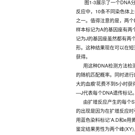
图1-3展示了一个DNA
反应中，10条不同染色体
之一。值得注意的是，两个
样本标记为A的基因座有两
记为J的基因座虽然都有两
形。这种结果现在可以在短
获得。
用这种DNA检测方法检测
的随机匹配概率。同时进行
大的血痕'花费不到5小时
—J代表每个DNA遗传标记
由扩增反应产生的每个ST
的出现是因为在扩增反应时
用蓝色染料标记’A.D和e
鉴定结果男性为两个峰(XY)