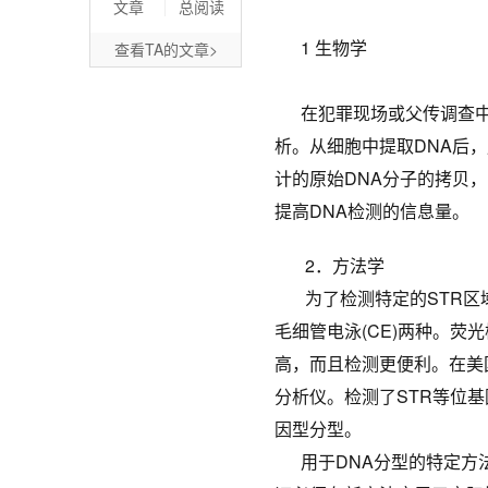
文章
总阅读
1 生物学
查看TA的文章>
在犯罪现场或父传调查中收
析。从细胞中提取DNA后，
计的原始DNA分子的拷贝，
提高DNA检测的信息量。
2．方法学
为了检测特定的STR区域
毛细管电泳(CE)两种。荧
高，而且检测更便利。在美国
分析仪。检测了STR等位
因型分型。
用于DNA分型的特定方法