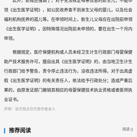
此外，新规还强调了，对于无法核定母亲信息的新生儿，不能申
领《出生医学证明》，如公民收养查不到亲生父母的婴儿，以及社会
福利机构抚养的孤儿等。在申领时间上，新生儿父母应在出院前申领
《出生医学证明》。因特殊情况出院前未申领的，要在出生一个月内
申领。
根据规定，医疗保健机构或人员未经卫生计生行政部门母婴保健
助产技术服务许可，擅自出具《出生医学证明》的，由当地卫生计生
行政部门给予警告，责令停止违法行为，没收违法所得。对于出具虚
假《出生医学证明》的有关责任人，依法给予行政处分；造成严重后
果的，由原发证部门撤销其相应的母婴保健技术执业资格或者医师执
业证书。
声明：该文观点仅代表作者本人.
阅读 (
)
推荐阅读