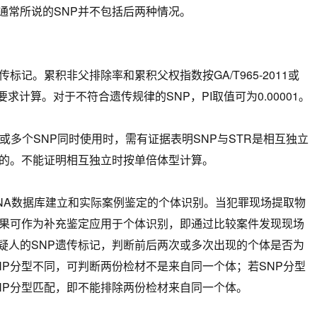
通常所说的SNP并不包括后两种情况。
标记。累积非父排除率和累积父权指数按GA/T965-2011或
10中的要求计算。对于不符合遗传规律的SNP，PI取值可为0.00001。
，或多个SNP同时使用时，需有证据表明SNP与STR是相互独立
立的。不能证明相互独立时按单倍体型计算。
DNA数据库建立和实际案例鉴定的个体识别。当犯罪现场提取物
结果可作为补充鉴定应用于个体识别，即通过比较案件发现现场
疑人的SNP遗传标记，判断前后两次或多次出现的个体是否为
NP分型不同，可判断两份检材不是来自同一个体；若SNP分型
NP分型匹配，即不能排除两份检材来自同一个体。