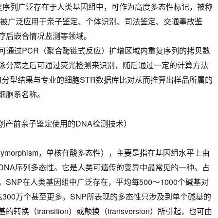
重复序列广泛存在于人类基因组中，可作为高度多态性标记，被称
R已被广泛应用于亲子鉴定、个体识别、司法鉴定、交通事故鉴
疗后嵌合情况监测等领域。
因可通过PCR（聚合酶链式反应）扩增区域内重复序列的拷贝数
泳分离之后可通过荧光检测来识别，随后通过一定的计算方法
的STR分型结果与专业的细胞STR数据库比对从而推算出样品所属的
细胞系名称。
无创产前亲子鉴定使用的DNA检测技术）
tide polymorphism，单核苷酸多态性），主要是指在基因组水平上由
DNA序列多态性。它是人类可遗传的变异中最常见的一种。占
。SNP在人类基因组中广泛存在，平均每500～1000个碱基对
300万个甚至更多。SNP所表现的多态性只涉及到单个碱基的
（transition）或颠换（transversion）所引起，也可由