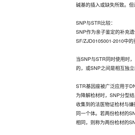
碱基的插入或缺失所致。但
SNP与STR比较：
SNP作为亲子鉴定的补充遗传
SF/ZJD0105001-20
当SNP与STR同时使用时
的，或SNP之间是相互独
STR基因座被广泛应用于
为降解检材时，SNP分型
收集到的法医物证检材与嫌
同一个体。若两份检材的S
相同，则称为两份检材的S