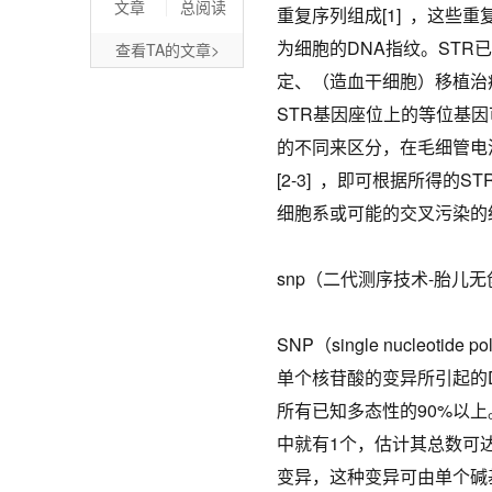
文章
总阅读
重复序列组成[1] ，这些
为细胞的DNA指纹。ST
查看TA的文章>
定、（造血干细胞）移植治
STR基因座位上的等位基
的不同来区分，在毛细管电
[2-3] ，即可根据所得
细胞系或可能的交叉污染的
snp（二代测序技术-胎儿
SNP（single nucleo
单个核苷酸的变异所引起的
所有已知多态性的90%以上
中就有1个，估计其总数可达
变异，这种变异可由单个碱基的转换