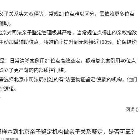
父子关系实为叔侄等，常规21位点难以区分，需依赖更多位点
序辅助。
：北京对司法亲子鉴定管理极其严格，当常规位点得出的亲权指数
主动加做辅助位点，将准确率提升到无限接近100%，确保结论
质是：日常清晰案例用21位点高效鉴定，疑难复杂案例用40位点
设立了更严苛的内部质控门槛。
需选择北京市司法局批准的有“法医物证鉴定”资质的机构，他们
控逻辑。
.
阅读 (
)
寄样本到北京亲子鉴定机构做亲子关系鉴定，是否可靠？
法医解读