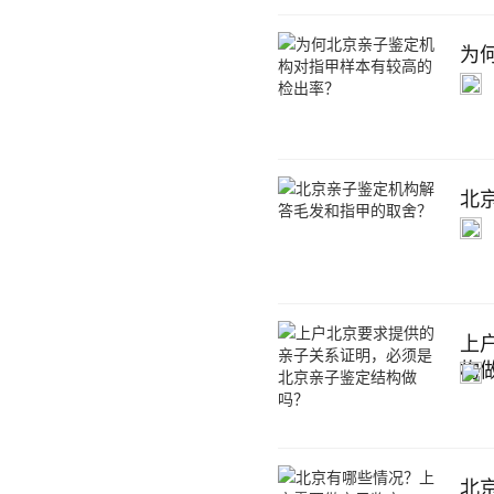
为
北
上
构
北