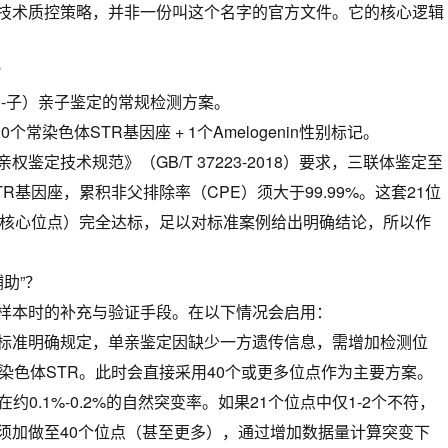
技术质控策略，并非一份叫这个名字的官方文件。它的核心逻辑
？
母-子）亲子鉴定的常规检测方案。
个常染色体STR基因座 + 1个Amelogenin性别标记。
鉴定技术规范》（GB/T 37223-2018）要求，三联体鉴定至
R基因座，累积非父排除率（CPE）须大于99.99%。这套21位
IS核心位点）完全达标，足以对标准案例给出明确结论，所以作
辅助”？
样本时的补充与验证手段。在以下情况会启用：
标准明确规定，单亲鉴定因缺少一方遗传信息，需增加检测位
染色体STR。此时会直接采用40个或更多位点作为主要方案。
约0.1%-0.2%的自然突变率。如果21个位点中仅1-2个不符，
须加做至40个位点（甚至更多），通过增加数据量计算突变下