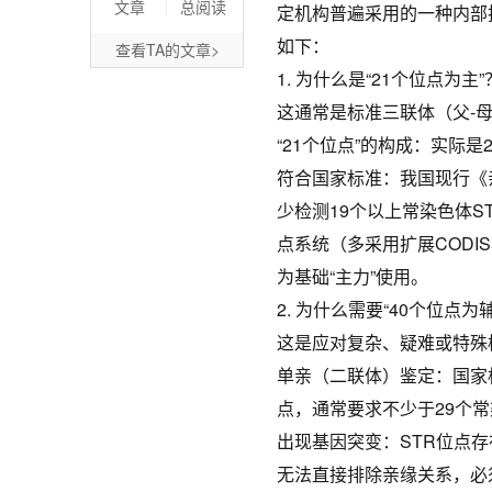
文章
总阅读
定机构普遍采用的一种内部
如下：
查看TA的文章>
1. 为什么是“21个位点为主”
这通常是标准三联体（父-
“21个位点”的构成：实际是20
符合国家标准：我国现行《亲权
少检测19个以上常染色体ST
点系统（多采用扩展COD
为基础“主力”使用。
2. 为什么需要“40个位点为
这是应对复杂、疑难或特殊
单亲（二联体）鉴定：国家
点，通常要求不少于29个常
出现基因突变：STR位点存在
无法直接排除亲缘关系，必