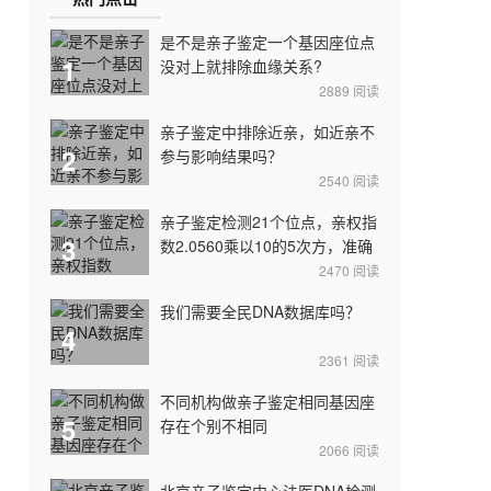
是不是亲子鉴定一个基因座位点
1
没对上就排除血缘关系?
2889
阅读
亲子鉴定中排除近亲，如近亲不
2
参与影响结果吗？
2540
阅读
亲子鉴定检测21个位点，亲权指
3
数2.0560乘以10的5次方，准确
吗？
2470
阅读
我们需要全民DNA数据库吗？
4
2361
阅读
不同机构做亲子鉴定相同基因座
5
存在个别不相同
2066
阅读
北京亲子鉴定中心法医DNA检测