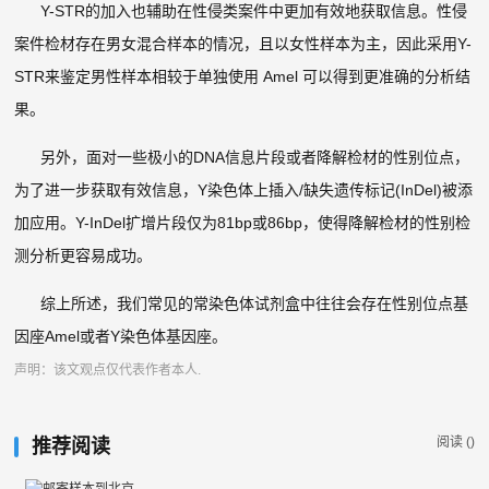
Y-STR的加入也辅助在性侵类案件中更加有效地获取信息。性侵
案件检材存在男女混合样本的情况，且以女性样本为主，因此采用Y-
STR来鉴定男性样本相较于单独使用 Amel 可以得到更准确的分析结
果。
另外，面对一些极小的DNA信息片段或者降解检材的性别位点，
为了进一步获取有效信息，Y染色体上插入/缺失遗传标记(InDel)被添
加应用。Y-InDel扩增片段仅为81bp或86bp，使得降解检材的性别检
测分析更容易成功。
综上所述，我们常见的常染色体试剂盒中往往会存在性别位点基
因座Amel或者Y染色体基因座。
声明：该文观点仅代表作者本人.
阅读 (
)
推荐阅读