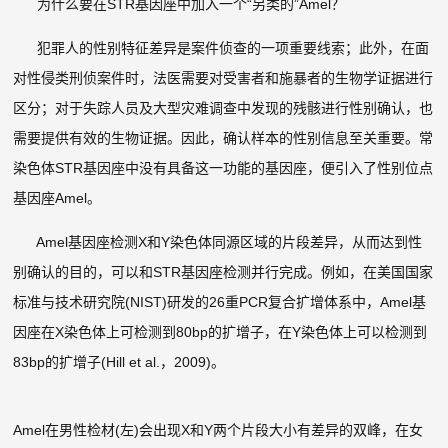
为什么要在STR基因座中加入一个“另类的”Amel？
犯罪人的性别特征差异是案件侦查的一项重要线索；此外，在面
对性侵类刑侦案件时，法医需要对受害者和施暴者的生物学证据进行
区分；对于失踪人员及大型灾难调查中发现的残骸进行性别确认，也
需要提供有效的生物证据。因此，确认样本的性别信息至关重要。常
染色体STR基因座中没有具备这一功能的基因座，便引入了性别位点
基因座Amel。
Amel基因座检测X和Y染色体同源区域的片段差异，从而达到性
别确认的目的，可以和STR基因座检测并行完成。例如，在美国国家
标准与技术研究院(NIST)研发的26重PCR复合扩增体系中，Amel基
因座在X染色体上可检测到80bp的扩增子，在Y染色体上可以检测到
83bp的扩增子(Hill et al.，2009)。
Amel在男性检材(左)会出现X和Y两个片段大小有差异的双峰，在女